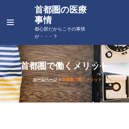
コ
首都圏の医療
ン
事情
テ
ン
都心部だからこその事情
ツ
が・・・？
へ
ス
キ
ッ
首都圏で働くメリット
プ
ホームページ
/
首都圏で働くメリット