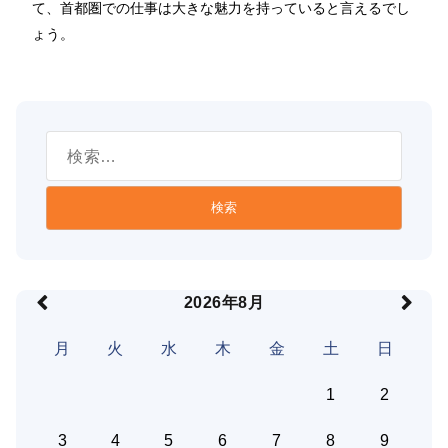
て、首都圏での仕事は大きな魅力を持っていると言えるでし
ょう。
検
索:
2026年8月
月
火
水
木
金
土
日
1
2
3
4
5
6
7
8
9